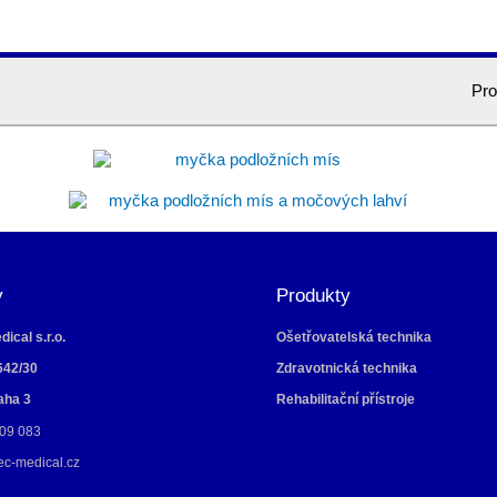
Pro
y
Produkty
ical s.r.o.
Ošetřovatelská technika
642/30
Zdravotnická technika
aha 3
Rehabilitační přístroje
09 083
ec-medical.cz