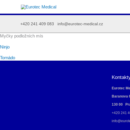
Přeskočit
na
obsah
+420 241 409 083
info@eurotec-medical.cz
Myčky podložních mís
Ninjo
Tornádo
Kontakt
Eurotec Med
Baranova 
130 00 Pr
+420 241 4
info@eurot