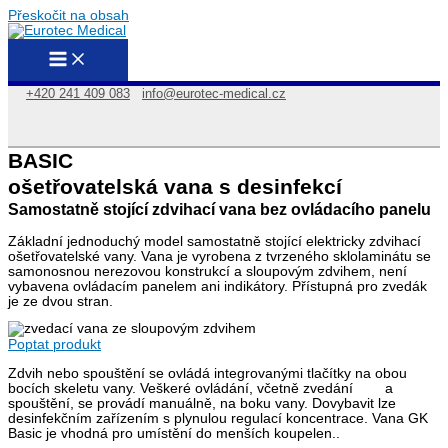
Přeskočit na obsah
+420 241 409 083
info@eurotec-medical.cz
BASIC
ošetřovatelská vana s desinfekcí
Samostatně stojící zdvihací vana bez ovládacího panelu
Základní jednoduchý model samostatně stojící elektricky zdvihací
ošetřovatelské vany. Vana je vyrobena z tvrzeného sklolaminátu se
samonosnou nerezovou konstrukcí a sloupovým zdvihem, není
vybavena ovládacím panelem ani indikátory. Přístupná pro zvedák
je ze dvou stran.
Poptat produkt
Zdvih nebo spouštění se ovládá integrovanými tlačítky na obou
bocích skeletu vany. Veškeré ovládání, včetně zvedání a
spouštění, se provádí manuálně, na boku vany. Dovybavit lze
desinfekčním zařízením s plynulou regulací koncentrace. Vana GK
Basic je vhodná pro umístění do menších koupelen..