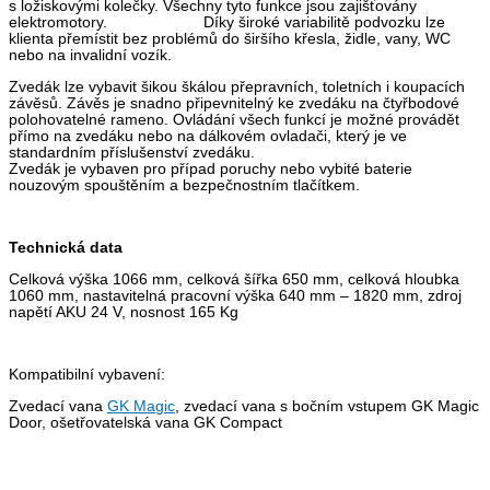
s ložiskovými kolečky. Všechny tyto funkce jsou zajišťovány
elektromotory. Díky široké variabilitě podvozku lze
klienta přemístit bez problémů do širšího křesla, židle, vany, WC
nebo na invalidní vozík.
Zvedák lze vybavit šikou škálou přepravních, toletních i koupacích
závěsů. Závěs je snadno připevnitelný ke zvedáku na čtyřbodové
polohovatelné rameno. Ovládání všech funkcí je možné provádět
přímo na zvedáku nebo na dálkovém ovladači, který je ve
standardním příslušenství zvedáku.
Zvedák je vybaven pro případ poruchy nebo vybité baterie
nouzovým spouštěním a bezpečnostním tlačítkem.
Technická data
Celková výška 1066 mm, celková šířka 650 mm, celková hloubka
1060 mm, nastavitelná pracovní výška 640 mm – 1820 mm, zdroj
napětí AKU 24 V, nosnost 165 Kg
Kompatibilní vybavení:
Zvedací vana
GK Magic
, zvedací vana s bočním vstupem GK Magic
Door, ošetřovatelská vana GK Compact