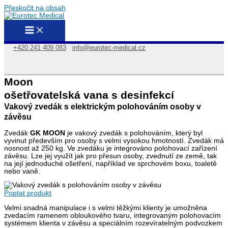
Přeskočit na obsah
+420 241 409 083
info@eurotec-medical.cz
Moon
ošetřovatelská vana s desinfekcí
Vakový zvedák s elektrickým polohováním osoby v
závěsu
Zvedák
GK
MOON
je vakový zvedák s polohováním, který byl
vyvinut především pro osoby s velmi vysokou hmotností. Zvedák má
nosnost až 250 kg. Ve zvedáku je integrováno polohovací zařízení
závěsu. Lze jej využít jak pro přesun osoby, zvednutí ze země, tak
na její jednoduché ošetření, například ve sprchovém boxu, toaletě
nebo vaně.
Poptat produkt
Velmi snadná manipulace i s velmi těžkými klienty je umožněna
zvedacím ramenem obloukového tvaru, integrovaným polohovacím
systémem klienta v závěsu a speciálním rozevíratelným podvozkem