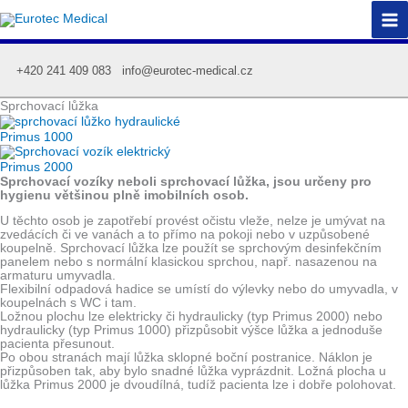
Přeskočit
na
obsah
+420 241 409 083
info@eurotec-medical.cz
Sprchovací lůžka
Primus 1000
Primus 2000
Sprchovací vozíky neboli sprchovací lůžka, jsou určeny pro
hygienu většinou plně imobilních osob.
U těchto osob je zapotřebí provést očistu vleže, nelze je umývat na
zvedácích či ve vanách a to přímo na pokoji nebo v uzpůsobené
koupelně. Sprchovací lůžka lze použít se sprchovým desinfekčním
panelem nebo s normální klasickou sprchou, např. nasazenou na
armaturu umyvadla.
Flexibilní odpadová hadice se umístí do výlevky nebo do umyvadla, v
koupelnách s WC i tam.
Ložnou plochu lze elektricky či hydraulicky (typ Primus 2000) nebo
hydraulicky (typ Primus 1000) přizpůsobit výšce lůžka a jednoduše
pacienta přesunout.
Po obou stranách mají lůžka sklopné boční postranice. Náklon je
přizpůsoben tak, aby bylo snadné lůžka vyprázdnit. Ložná plocha u
lůžka Primus 2000 je dvoudílná, tudíž pacienta lze i dobře polohovat.