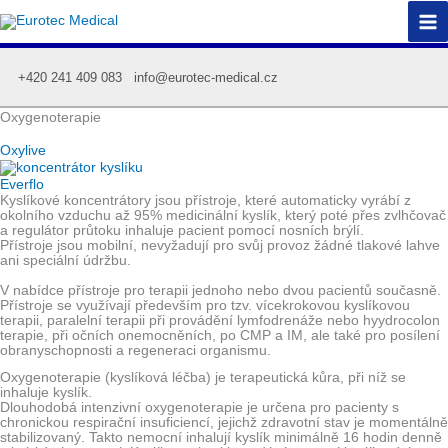
Přeskočit
na
obsah
+420 241 409 083
info@eurotec-medical.cz
Oxygenoterapie
Oxylive
Everflo
Kyslíkové koncentrátory jsou přístroje, které automaticky vyrábí z
okolního vzduchu až 95% medicinální kyslík, který poté přes zvlhčovač
a regulátor průtoku inhaluje pacient pomocí nosních brýlí.
Přístroje jsou mobilní, nevyžadují pro svůj provoz žádné tlakové lahve
ani speciální údržbu.
V nabídce přístroje pro terapii jednoho nebo dvou pacientů současně.
Přístroje se využívají především pro tzv. vícekrokovou kyslíkovou
terapii, paralelní terapii při provádění lymfodrenáže nebo hyydrocolon
terapie, při očních onemocněních, po CMP a IM, ale také pro posílení
obranyschopnosti a regeneraci organismu.
Oxygenoterapie (kyslíková léčba) je terapeutická kůra, při níž se
inhaluje kyslík.
Dlouhodobá intenzivní oxygenoterapie je určena pro pacienty s
chronickou respirační insuficiencí, jejichž zdravotní stav je momentálně
stabilizovaný. Takto nemocní inhalují kyslík minimálně 16 hodin denně