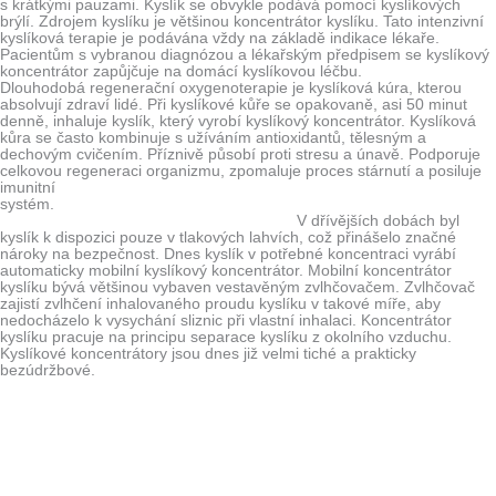
s krátkými pauzami. Kyslík se obvykle podává pomocí kyslíkových
brýlí. Zdrojem kyslíku je většinou koncentrátor kyslíku. Tato intenzivní
kyslíková terapie je podávána vždy na základě indikace lékaře.
Pacientům s vybranou diagnózou a lékařským předpisem se kyslíkový
koncentrátor zapůjčuje na domácí kyslíkovou léčbu.
Dlouhodobá regenerační oxygenoterapie je kyslíková kúra, kterou
absolvují zdraví lidé. Při kyslíkové kůře se opakovaně, asi 50 minut
denně, inhaluje kyslík, který vyrobí kyslíkový koncentrátor. Kyslíková
kůra se často kombinuje s užíváním antioxidantů, tělesným a
dechovým cvičením. Příznivě působí proti stresu a únavě. Podporuje
celkovou regeneraci organizmu, zpomaluje proces stárnutí a posiluje
imunitní
systém.
V dřívějších dobách byl
kyslík k dispozici pouze v tlakových lahvích, což přinášelo značné
nároky na bezpečnost. Dnes kyslík v potřebné koncentraci vyrábí
automaticky mobilní kyslíkový koncentrátor. Mobilní koncentrátor
kyslíku bývá většinou vybaven vestavěným zvlhčovačem. Zvlhčovač
zajistí zvlhčení inhalovaného proudu kyslíku v takové míře, aby
nedocházelo k vysychání sliznic při vlastní inhalaci. Koncentrátor
kyslíku pracuje na principu separace kyslíku z okolního vzduchu.
Kyslíkové koncentrátory jsou dnes již velmi tiché a prakticky
bezúdržbové.