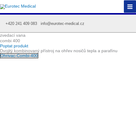
Přeskočit
na
obsah
+420 241 409 083
info@eurotec-medical.cz
zvedací vana
combi 400
Poptat produkt
Dvojitý kombinovaný přístroj na ohřev nosičů tepla a parafínu
Ohrivac-Combi-400