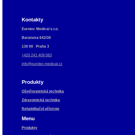
Kontakty
Eurotec Medical s.r.o.
Baranova 642/30
130 00 Praha 3
+420 241 409 083
info@eurotec-medical.cz
Produkty
Ošetřovatelská technika
Zdravotnická technika
Rehabilitační přístroje
Menu
Produkty