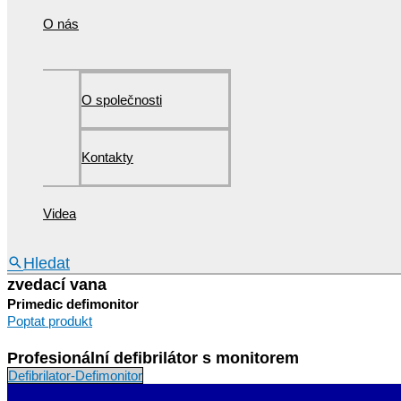
O nás
O společnosti
Kontakty
Videa
Hledat
zvedací vana
Primedic defimonitor
Poptat produkt
Profesionální defibrilátor s monitorem
Defibrilator-Defimonitor