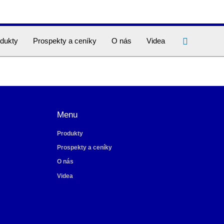
Hledat
dukty
Prospekty a ceníky
O nás
Videa
Menu
Produkty
Prospekty a ceníky
O nás
Videa