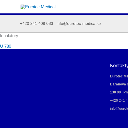
Přeskočit
na
obsah
+420 241 409 083
info@eurotec-medical.cz
Inhalátory
U 780
Kontakt
Eurotec Med
Baranova 
130 00 Pr
+420 241 4
info@eurot