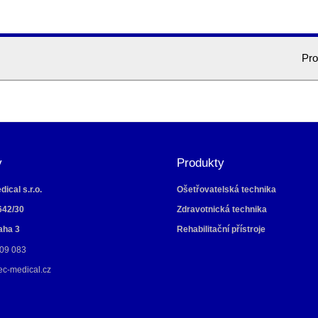
Pro
y
Produkty
ical s.r.o.
Ošetřovatelská technika
642/30
Zdravotnická technika
aha 3
Rehabilitační přístroje
09 083
ec-medical.cz