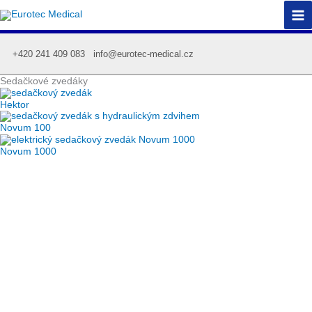
Přeskočit
na
obsah
+420 241 409 083
info@eurotec-medical.cz
Sedačkové zvedáky
Hektor
Novum 100
Novum 1000